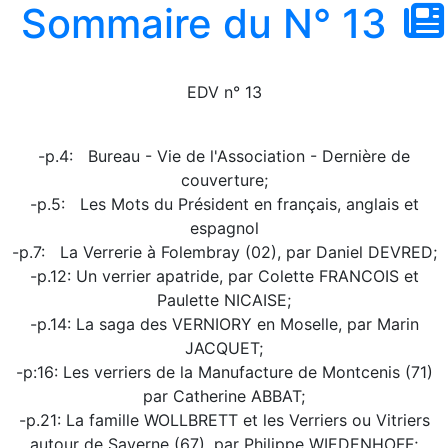
Sommaire du N° 13
EDV n° 13
-p.4: Bureau - Vie de l'Association - Dernière de
couverture;
-p.5: Les Mots du Président en français, anglais et
espagnol
-p.7: La Verrerie à Folembray (02), par Daniel DEVRED;
-p.12: Un verrier apatride, par Colette FRANCOIS et
Paulette NICAISE;
-p.14: La saga des VERNIORY en Moselle, par Marin
JACQUET;
-p:16: Les verriers de la Manufacture de Montcenis (71)
par Catherine ABBAT;
-p.21: La famille WOLLBRETT et les Verriers ou Vitriers
autour de Saverne (67), par Philippe WIEDENHOFF;